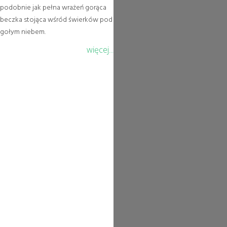
podobnie jak pełna wrażeń gorąca
beczka stojąca wśród świerków pod
gołym niebem.
więcej...
Warto zobaczyć
Kościół św. Wawrzyńca w Łomnicy
zbudowany na planie krzyża w 1770
roku, w którym zachowało się
bogate wyposażenie z epoki
baroku.