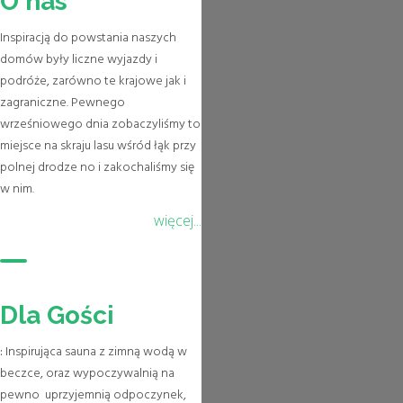
O nas
Inspiracją do powstania naszych
domów były liczne wyjazdy i
podróże, zarówno te krajowe jak i
zagraniczne. Pewnego
wrześniowego dnia zobaczyliśmy to
miejsce na skraju lasu wśród łąk przy
polnej drodze no i zakochaliśmy się
w nim.
więcej...
Dla Gości
:
Inspirująca sauna z zimną wodą w
beczce, oraz wypoczywalnią na
pewno uprzyjemnią odpoczynek,