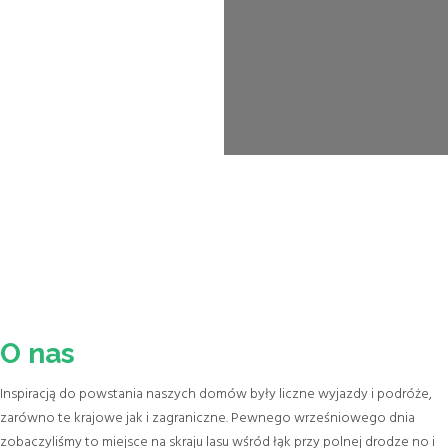
Warto zobaczyć
Skansen w Miedzichowie, Figura
Jezusa w Świebodzinie.
O nas
Inspiracją do powstania naszych domów były liczne wyjazdy i podróże,
zarówno te krajowe jak i zagraniczne. Pewnego wrześniowego dnia
zobaczyliśmy to miejsce na skraju lasu wśród łąk przy polnej drodze no i